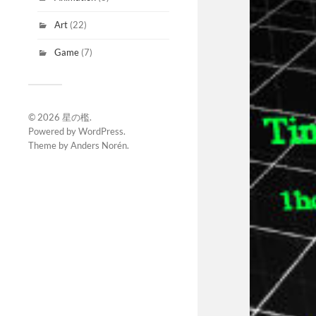
Art
(22)
Game
(7)
© 2026
星の檻
.
Powered by
WordPress
.
Theme by
Anders Norén
.