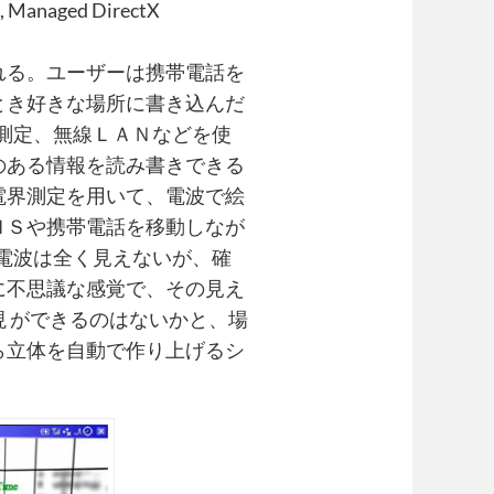
, Managed DirectX
れる。ユーザーは携帯電話を
とき好きな場所に書き込んだ
界測定、無線ＬＡＮなどを使
のある情報を読み書きできる
電界測定を用いて、電波で絵
ＨＳや携帯電話を移動しなが
た電波は全く見えないが、確
に不思議な感覚で、その見え
 ができるのはないかと、場
ら立体を自動で作り上げるシ