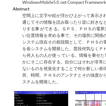
WindowsMobile5.0 .net Compact Framework
Abstruct
空間上に文字や絵が浮かび上がって表示さ
通じてその情報を読み取ったり逆に好きな
りする事 ができ る。ＧＰＳ、ＰＨＳの電
い位置情報を求める事で、その場所に関係
システム現在その前段階として、ＰＨＳの
を各システムを開発した。普段何気なくＰ
ら何人もの人が使っ てい る。情報を乗せ
かにそこに存在する。自分にはそれが非常
ないものを視覚化することで何か新しい表現
所、時間、ＰＨＳのアンテナとその強度か
ステムを開発した。