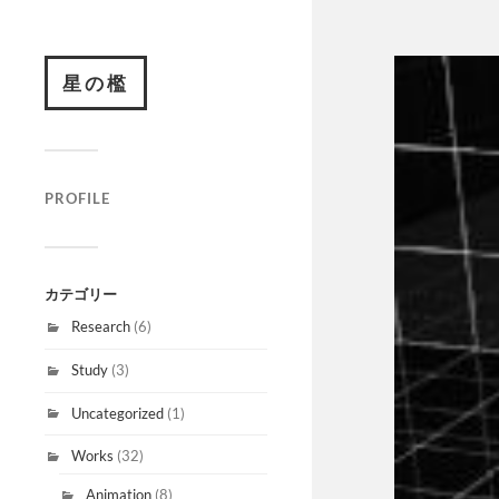
星の檻
PROFILE
カテゴリー
Research
(6)
Study
(3)
Uncategorized
(1)
Works
(32)
Animation
(8)