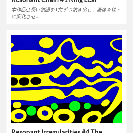
本作品は長い物語を1文ずつ抜き出し、画像を徐々
に変化させ…
Resonant Irregularities #4 The